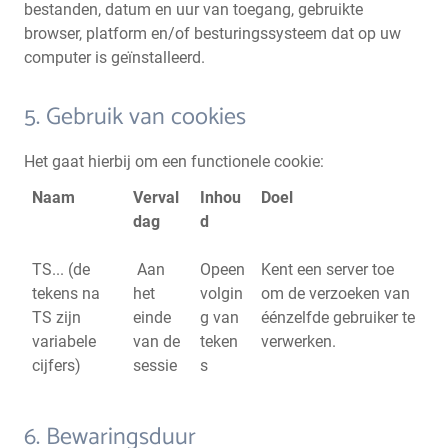
bestanden, datum en uur van toegang, gebruikte
browser, platform en/of besturingssysteem dat op uw
computer is geïnstalleerd.
5. Gebruik van cookies
Het gaat hierbij om een functionele cookie:
Naam
Verval
Inhou
Doel
dag
d
TS... (de
Aan
Opeen
Kent een server toe
tekens na
het
volgin
om de verzoeken van
TS zijn
einde
g van
éénzelfde gebruiker te
variabele
van de
teken
verwerken.
cijfers)
sessie
s
6. Bewaringsduur