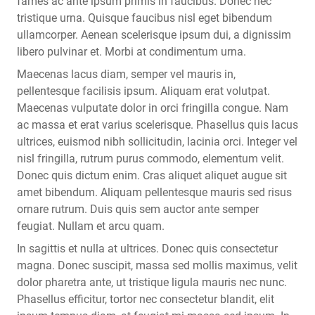
fames ac ante ipsum primis in faucibus. Donec nec
tristique urna. Quisque faucibus nisl eget bibendum
ullamcorper. Aenean scelerisque ipsum dui, a dignissim
libero pulvinar et. Morbi at condimentum urna.
Maecenas lacus diam, semper vel mauris in,
pellentesque facilisis ipsum. Aliquam erat volutpat.
Maecenas vulputate dolor in orci fringilla congue. Nam
ac massa et erat varius scelerisque. Phasellus quis lacus
ultrices, euismod nibh sollicitudin, lacinia orci. Integer vel
nisl fringilla, rutrum purus commodo, elementum velit.
Donec quis dictum enim. Cras aliquet aliquet augue sit
amet bibendum. Aliquam pellentesque mauris sed risus
ornare rutrum. Duis quis sem auctor ante semper
feugiat. Nullam et arcu quam.
In sagittis et nulla at ultrices. Donec quis consectetur
magna. Donec suscipit, massa sed mollis maximus, velit
dolor pharetra ante, ut tristique ligula mauris nec nunc.
Phasellus efficitur, tortor nec consectetur blandit, elit