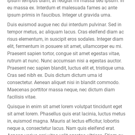
ipsum tempus diam, at feugiat mi massa sed ipsum. In
eu massa ex. Interdum et malesuada fames ac ante
ipsum primis in faucibus. Integer ut gravida urna.
Duis euismod augue nec dui interdum pulvinar. Sed in
tempor metus, ac aliquam lacus. Cras eleifend diam ac
risus elementum, in suscipit eros sodales. Integer diam
elit, fermentum in posuere sit amet, ullamcorper eu mi.
Praesent sapien tortor, congue sit amet egestas vitae,
rutrum at nunc. Nunc accumsan nisi a egestas auctor.
Praesent nec sapien blandit, luctus elit et, tristique urna.
Cras sed nibh ex. Duis dictum dictum urna id
consectetur. Aenean aliquet nisi in blandit commodo.
Maecenas porttitor massa neque, nec dictum diam
facilisis vitae.
Quisque in enim sit amet lorem volutpat tincidunt eget
sit amet lorem. Phasellus quis erat lacinia, luctus metus
in, euismod magna. Mauris at lectus efficitur, lobortis
neque a, consectetur lacus. Nam quis eleifend erat.